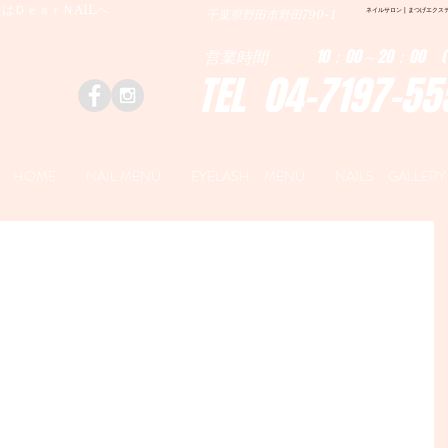
はＤｅａｒＮAILへ
ネイルサロン | まつげエクステ|ネ
千葉県野田市野田790-1
営業時間 10：00～20：00 (
TEL 04-7197-55
HOME
NAIL MENU
EYELASH MENU
NAILS GALLERY