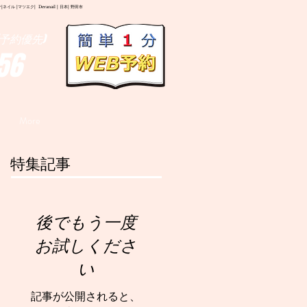
イル |マツエク| Deranail | 日本| 野田市
予約優先)
56
More
特集記事
後でもう一度
お試しくださ
い
記事が公開されると、