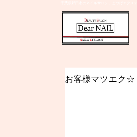
千葉県野田市のネイルサロン、まつげエクステ
​N
AIL &
E
YELASH
お客様マツエク☆