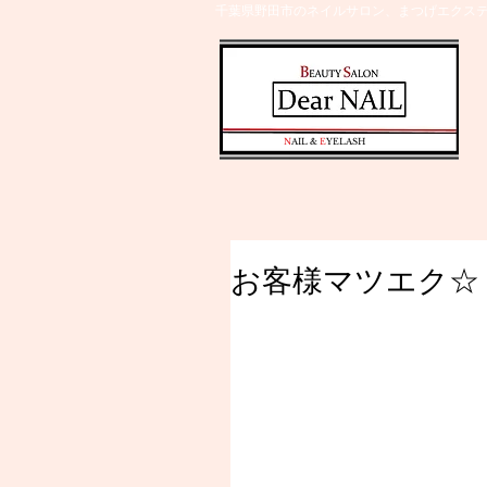
千葉県野田市のネイルサロン、まつげエクステ
​N
AIL &
E
YELASH
お客様マツエク☆