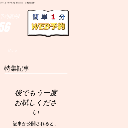
イル |マツエク| Deranail | 日本| 野田市
予約優先)
56
More
特集記事
後でもう一度
お試しくださ
い
記事が公開されると、