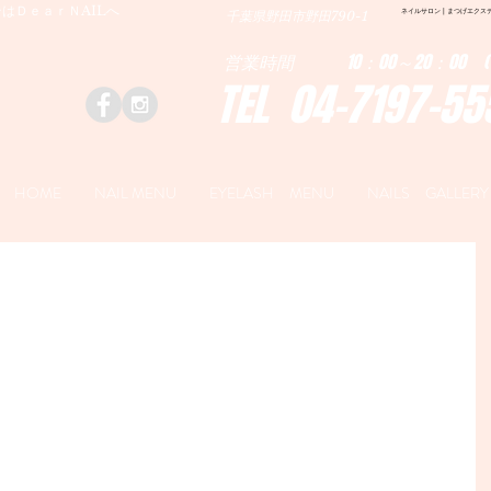
はＤｅａｒＮAILへ
ネイルサロン | まつげエクステ|ネ
千葉県野田市野田790-1
営業時間 10：00～20：00 (
TEL 04-7197-55
HOME
NAIL MENU
EYELASH MENU
NAILS GALLERY