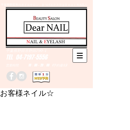
千葉県野田市のネイルサロン、まつげエクステはＤｅａｒＮAILへ
​N
AIL &
E
YELASH
千葉県野田市野田790-1
TEL
04-7197-5556
営業時間 10：00～20：00 (予約優先)
お客様ネイル☆