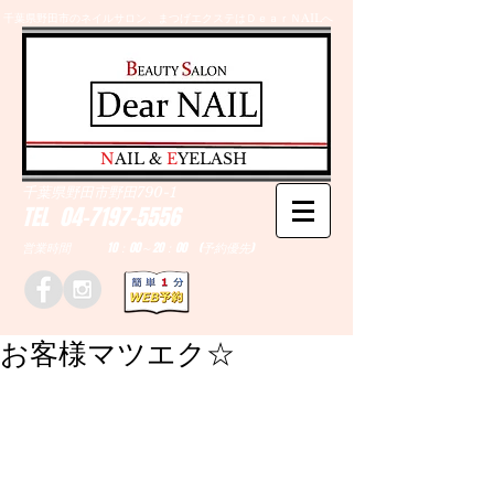
千葉県野田市のネイルサロン、まつげエクステはＤｅａｒＮAILへ
​N
AIL &
E
YELASH
千葉県野田市野田790-1
TEL
04-7197-5556
営業時間 10：00～20：00 (予約優先)
お客様マツエク☆