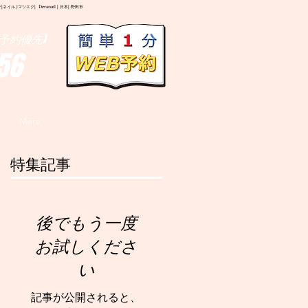
イル |マツエク| Deranail | 日本| 野田市
予約優先)
56
More
特集記事
後でもう一度
お試しくださ
い
記事が公開されると、