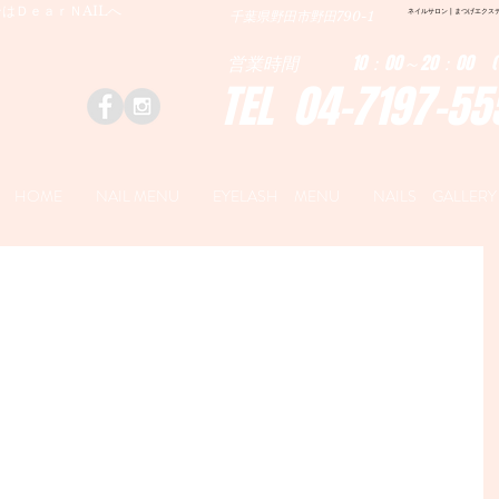
はＤｅａｒＮAILへ
ネイルサロン | まつげエクステ|ネ
千葉県野田市野田790-1
営業時間 10：00～20：00 (
TEL 04-7197-55
HOME
NAIL MENU
EYELASH MENU
NAILS GALLERY