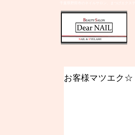
千葉県野田市のネイルサロン、まつげエクステ
​N
AIL &
E
YELASH
お客様マツエク☆