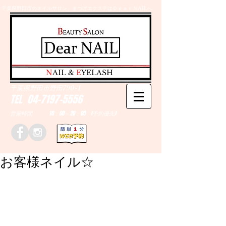
千葉県野田市のネイルサロン、まつげエクステはＤｅａｒＮAILへ
​N
AIL &
E
YELASH
千葉県野田市野田790-1
TEL
04-7197-5556
営業時間 10：00～20：00 (予約優先)
お客様ネイル☆