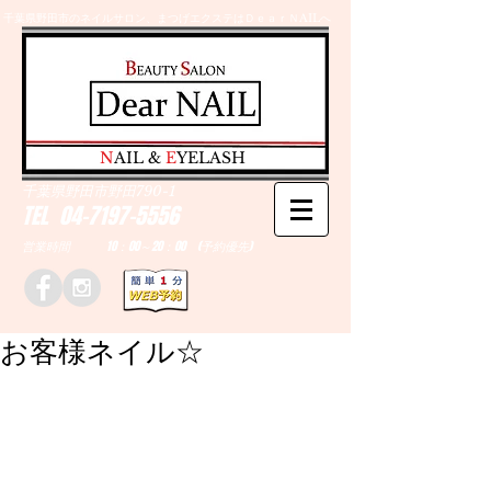
千葉県野田市のネイルサロン、まつげエクステはＤｅａｒＮAILへ
​N
AIL &
E
YELASH
千葉県野田市野田790-1
TEL
04-7197-5556
営業時間 10：00～20：00 (予約優先)
お客様ネイル☆