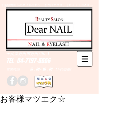
千葉県野田市のネイルサロン、まつげエクステはＤｅａｒＮAILへ
​N
AIL &
E
YELASH
千葉県野田市野田790-1
TEL
04-7197-5556
営業時間 10：00～20：00 (予約優先)
お客様マツエク☆