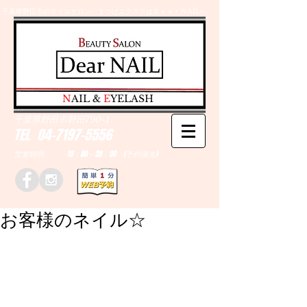
千葉県野田市のネイルサロン、まつげエクステはＤｅａｒＮAILへ
​N
AIL &
E
YELASH
千葉県野田市野田790-1
TEL
04-7197-5556
営業時間 10：00～20：00 (予約優先)
お客様のネイル☆