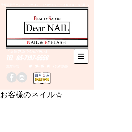
千葉県野田市のネイルサロン、まつげエクステはＤｅａｒＮAILへ
​N
AIL &
E
YELASH
千葉県野田市野田790-1
TEL
04-7197-5556
営業時間 10：00～20：00 (予約優先)
お客様のネイル☆