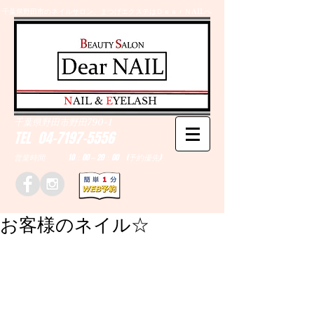
千葉県野田市のネイルサロン、まつげエクステはＤｅａｒＮAILへ
​N
AIL &
E
YELASH
千葉県野田市野田790-1
TEL
04-7197-5556
営業時間 10：00～20：00 (予約優先)
お客様のネイル☆