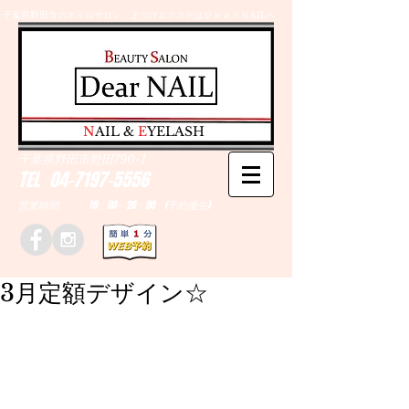
千葉県野田市のネイルサロン、まつげエクステはＤｅａｒＮAILへ
​N
AIL &
E
YELASH
千葉県野田市野田790-1
TEL
04-7197-5556
営業時間 10：00～20：00 (予約優先)
3月定額デザイン☆