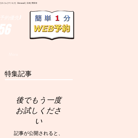
イル |マツエク| Deranail | 日本| 野田市
予約優先)
56
More
特集記事
後でもう一度
お試しくださ
い
記事が公開されると、