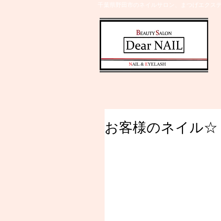
千葉県野田市のネイルサロン、まつげエクステ
​N
AIL &
E
YELASH
お客様のネイル☆