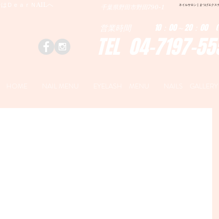
はＤｅａｒＮAILへ
ネイルサロン | まつげエクステ|ネ
千葉県野田市野田790-1
営業時間 10：00～20：00 (
TEL 04-7197-55
HOME
NAIL MENU
EYELASH MENU
NAILS GALLERY