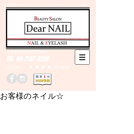
千葉県野田市のネイルサロン、まつげエクステはＤｅａｒＮAILへ
​N
AIL &
E
YELASH
千葉県野田市野田790-1
TEL
04-7197-5556
営業時間 10：00～20：00 (予約優先)
お客様のネイル☆