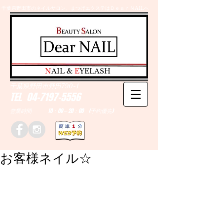
千葉県野田市のネイルサロン、まつげエクステはＤｅａｒＮAILへ
​N
AIL &
E
YELASH
千葉県野田市野田790-1
TEL
04-7197-5556
営業時間 10：00～20：00 (予約優先)
お客様ネイル☆