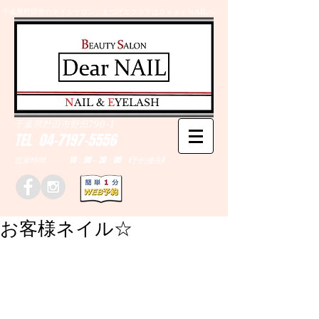
千葉県野田市のネイルサロン、まつげエクステはＤｅａｒＮAILへ
​N
AIL &
E
YELASH
千葉県野田市野田790-1
TEL
04-7197-5556
営業時間 10：00～20：00 (予約優先)
お客様ネイル☆