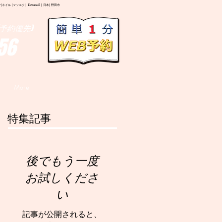
イル |マツエク| Deranail | 日本| 野田市
予約優先)
56
More
特集記事
後でもう一度
お試しくださ
い
記事が公開されると、