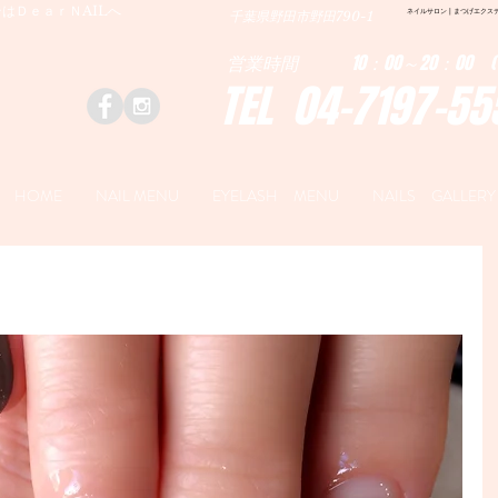
はＤｅａｒＮAILへ
ネイルサロン | まつげエクステ|ネ
千葉県野田市野田790-1
営業時間 10：00～20：00 (
TEL 04-7197-55
HOME
NAIL MENU
EYELASH MENU
NAILS GALLERY