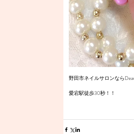
野田市ネイルサロンならDear
愛宕駅徒歩30秒！！