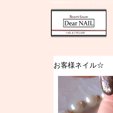
千葉県野田市のネイルサロン、まつげエクステ
​N
AIL &
E
YELASH
お客様ネイル☆