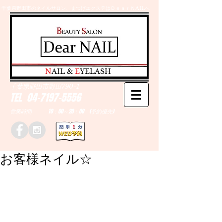
千葉県野田市のネイルサロン、まつげエクステはＤｅａｒＮAILへ
​N
AIL &
E
YELASH
千葉県野田市野田790-1
TEL
04-7197-5556
営業時間 10：00～20：00 (予約優先)
お客様ネイル☆