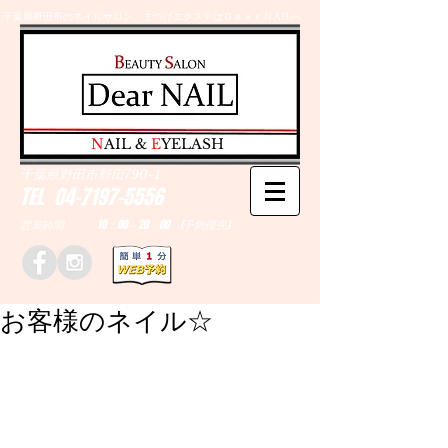
千葉県野田市のネイルサロン、まつげエクステはＤｅａｒＮAILへ
​N
AIL &
E
YELASH
千葉県野田市野田790-1
TEL
04-7197-5556
営業時間 10：00～20：00 (予約優先)
お客様のネイル☆