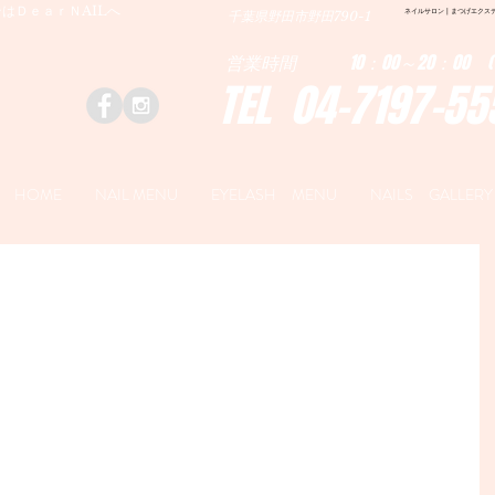
はＤｅａｒＮAILへ
ネイルサロン | まつげエクステ|ネ
千葉県野田市野田790-1
営業時間 10：00～20：00 (
TEL 04-7197-55
HOME
NAIL MENU
EYELASH MENU
NAILS GALLERY