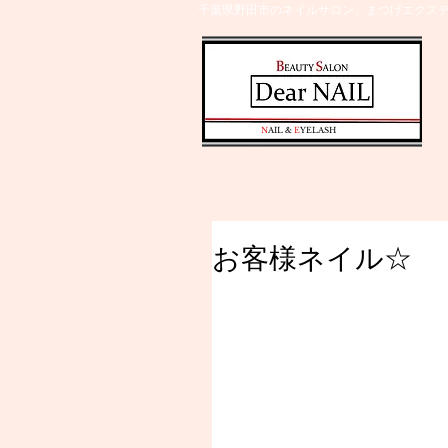
千葉県野田市のネイルサロン、まつげエクステ
​N
AIL &
E
YELASH
お客様ネイル☆