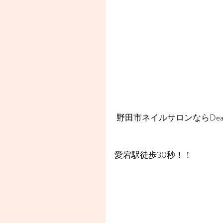
 野田市ネイルサロンならDear
愛宕駅徒歩30秒！！