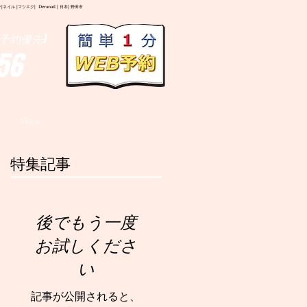
イル |マツエク| Deranail | 日本| 野田市
予約優先)
56
More
特集記事
後でもう一度
お試しくださ
い
記事が公開されると、