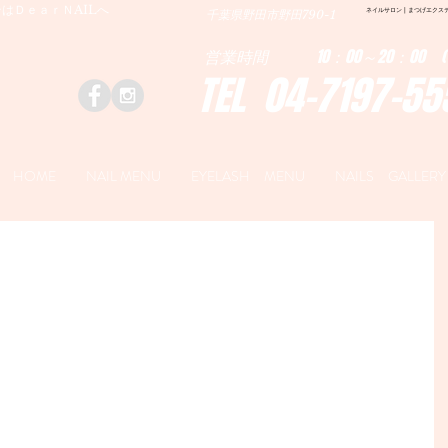
はＤｅａｒＮAILへ
ネイルサロン | まつげエクステ|ネ
千葉県野田市野田790-1
営業時間 10：00～20：00 (
TEL 04-7197-55
HOME
NAIL MENU
EYELASH MENU
NAILS GALLERY