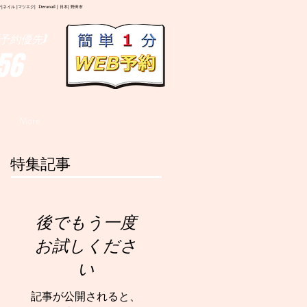
イル |マツエク| Deranail | 日本| 野田市
予約優先)
56
More
特集記事
後でもう一度
お試しくださ
い
記事が公開されると、