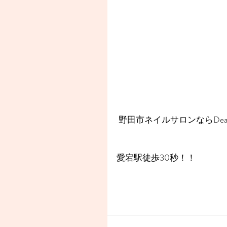
 野田市ネイルサロンならDear
愛宕駅徒歩30秒！！