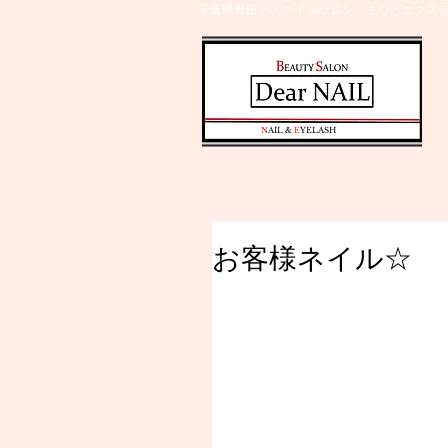
千葉県野田市のネイルサロン、まつげエクステ
​N
AIL &
E
YELASH
お客様ネイル☆