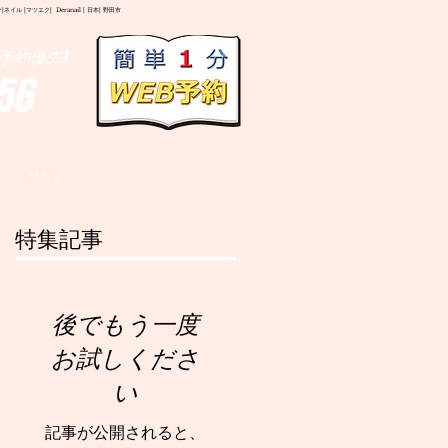
イル |マツエク| Deranail | 日本| 野田市
予約優先)
56
More
特集記事
後でもう一度
お試しくださ
い
記事が公開されると、