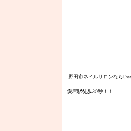
 野田市ネイルサロンならDear
愛宕駅徒歩30秒！！