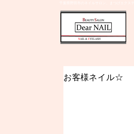
千葉県野田市のネイルサロン、まつげエクステ
​N
AIL &
E
YELASH
お客様ネイル☆