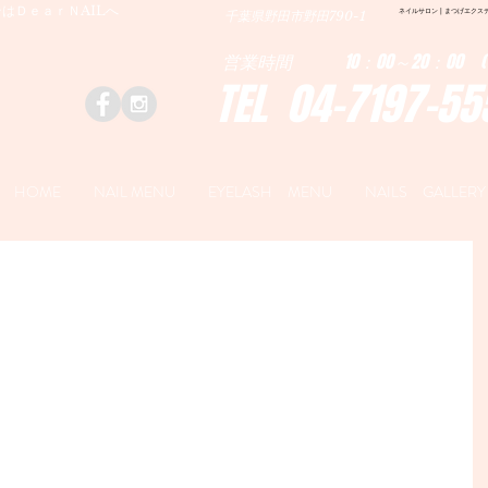
はＤｅａｒＮAILへ
ネイルサロン | まつげエクステ|ネ
千葉県野田市野田790-1
営業時間 10：00～20：00 (
TEL 04-7197-55
HOME
NAIL MENU
EYELASH MENU
NAILS GALLERY