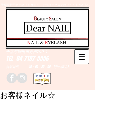
千葉県野田市のネイルサロン、まつげエクステはＤｅａｒＮAILへ
​N
AIL &
E
YELASH
千葉県野田市野田790-1
TEL
04-7197-5556
営業時間 10：00～20：00 (予約優先)
お客様ネイル☆