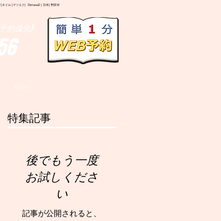
イル |マツエク| Deranail | 日本| 野田市
予約優先)
56
More
特集記事
後でもう一度
お試しくださ
い
記事が公開されると、