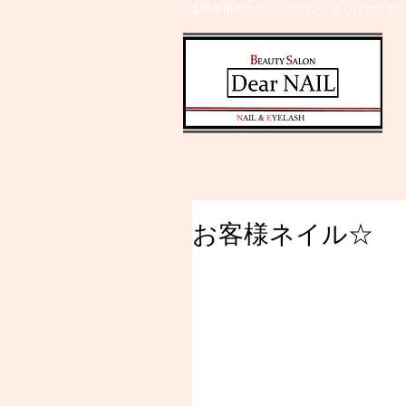
千葉県野田市のネイルサロン、まつげエクステ
​N
AIL &
E
YELASH
お客様ネイル☆