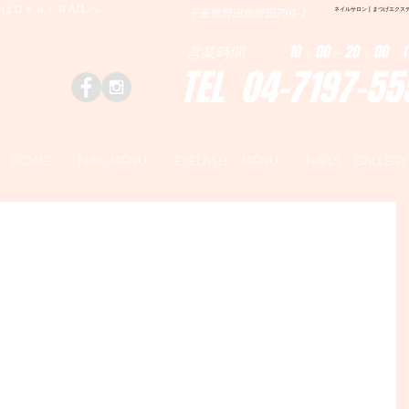
はＤｅａｒＮAILへ
ネイルサロン | まつげエクステ|ネ
千葉県野田市野田790-1
営業時間 10：00～20：00 (
TEL 04-7197-55
HOME
NAIL MENU
EYELASH MENU
NAILS GALLERY