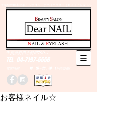
千葉県野田市のネイルサロン、まつげエクステはＤｅａｒＮAILへ
​N
AIL &
E
YELASH
千葉県野田市野田790-1
TEL
04-7197-5556
営業時間 10：00～20：00 (予約優先)
お客様ネイル☆