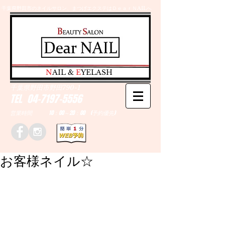
千葉県野田市のネイルサロン、まつげエクステはＤｅａｒＮAILへ
​N
AIL &
E
YELASH
千葉県野田市野田790-1
TEL
04-7197-5556
営業時間 10：00～20：00 (予約優先)
お客様ネイル☆