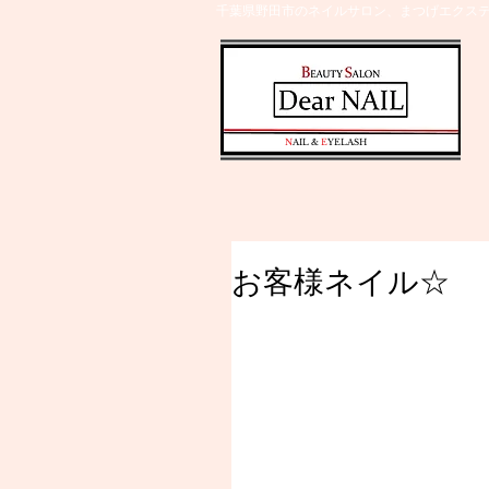
千葉県野田市のネイルサロン、まつげエクステ
​N
AIL &
E
YELASH
お客様ネイル☆