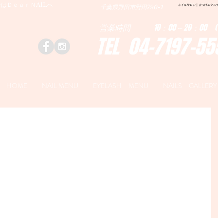
はＤｅａｒＮAILへ
ネイルサロン | まつげエクステ|ネ
千葉県野田市野田790-1
営業時間 10：00～20：00 (
TEL 04-7197-55
HOME
NAIL MENU
EYELASH MENU
NAILS GALLERY