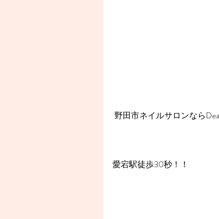
 野田市ネイルサロンならDear
愛宕駅徒歩30秒！！