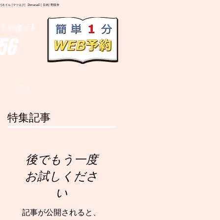
イル |マツエク| Deranail | 日本| 野田市
予約優先)
56
More
特集記事
後でもう一度
お試しくださ
い
記事が公開されると、