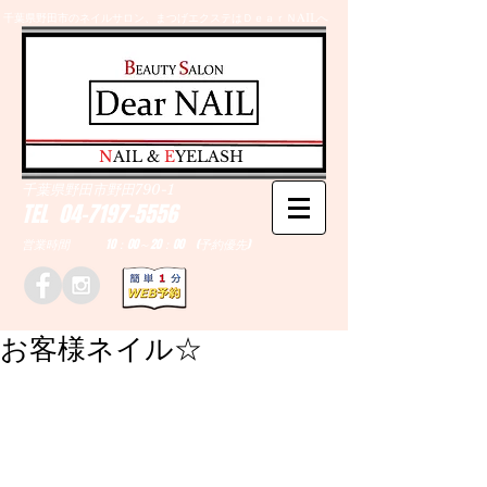
千葉県野田市のネイルサロン、まつげエクステはＤｅａｒＮAILへ
​N
AIL &
E
YELASH
千葉県野田市野田790-1
TEL
04-7197-5556
営業時間 10：00～20：00 (予約優先)
お客様ネイル☆