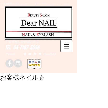
千葉県野田市のネイルサロン、まつげエクステはＤｅａｒＮAILへ
​N
AIL &
E
YELASH
千葉県野田市野田790-1
TEL
04-7197-5556
営業時間 10：00～20：00 (予約優先)
お客様ネイル☆