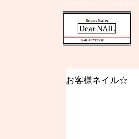
千葉県野田市のネイルサロン、まつげエクステ
​N
AIL &
E
YELASH
お客様ネイル☆