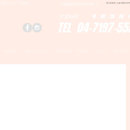
はＤｅａｒＮAILへ
ネイルサロン | まつげエクステ|ネ
千葉県野田市野田790-1
営業時間 10：00～20：00 (
TEL 04-7197-55
HOME
NAIL MENU
EYELASH MENU
NAILS GALLERY