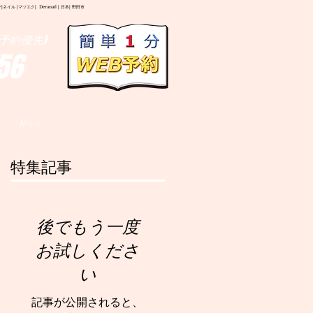
イル |マツエク| Deranail | 日本| 野田市
予約優先)
56
More
特集記事
後でもう一度
お試しくださ
い
記事が公開されると、