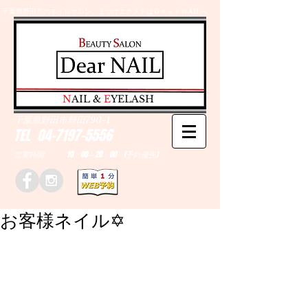
千葉県野田市のネイルサロン、まつげエクステはＤｅａｒＮAILへ
​N
AIL &
E
YELASH
千葉県野田市野田790-1
TEL
04-7197-5556
営業時間 10：00～20：00 (予約優先)
お客様ネイル✡