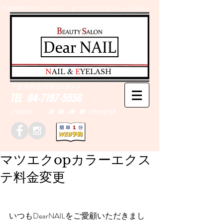
千葉県野田市のネイルサロン、まつげエクステはＤｅａｒＮAILへ
​N
AIL &
E
YELASH
千葉県野田市野田790-1
TEL
04-7197-5556
営業時間 10：00～20：00 (予約優先)
マツエクopカラーエクス
テ料金変更
いつもDearNAILをご愛顧いただきまし