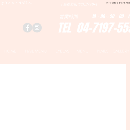
はＤｅａｒＮAILへ
ネイルサロン | まつげエクステ|ネ
千葉県野田市野田790-1
営業時間 10：00～20：00 (
TEL 04-7197-55
HOME
NAIL MENU
EYELASH MENU
NAILS GALLERY