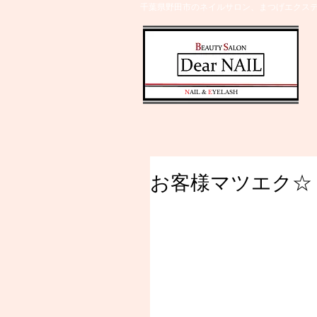
千葉県野田市のネイルサロン、まつげエクステ
​N
AIL &
E
YELASH
お客様マツエク☆