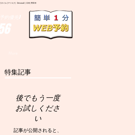
イル |マツエク| Deranail | 日本| 野田市
予約優先)
56
More
特集記事
後でもう一度
お試しくださ
い
記事が公開されると、