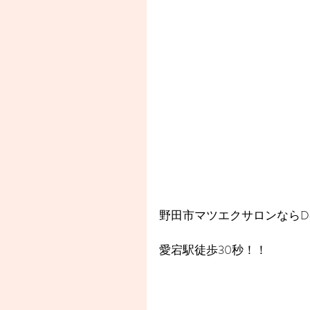
野田市マツエクサロンならDea
愛宕駅徒歩30秒！！