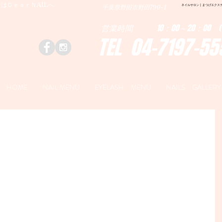
はＤｅａｒＮAILへ
ネイルサロン | まつげエクステ|ネ
千葉県野田市野田790-1
営業時間 10：00～20：00 (
TEL 04-7197-55
HOME
NAIL MENU
EYELASH MENU
NAILS GALLERY