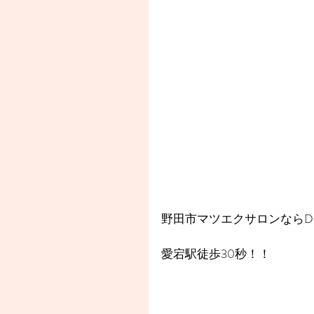
野田市マツエクサロンならDea
愛宕駅徒歩30秒！！