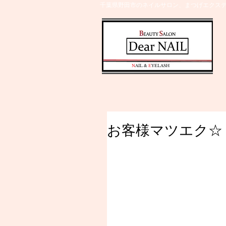
千葉県野田市のネイルサロン、まつげエクステ
​N
AIL &
E
YELASH
お客様マツエク☆