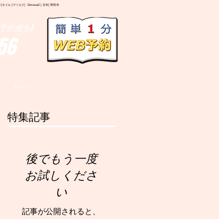
イル |マツエク| Deranail | 日本| 野田市
予約優先)
56
More
特集記事
後でもう一度
お試しくださ
い
記事が公開されると、