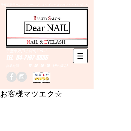
千葉県野田市のネイルサロン、まつげエクステはＤｅａｒＮAILへ
​N
AIL &
E
YELASH
千葉県野田市野田790-1
TEL
04-7197-5556
営業時間 10：00～20：00 (予約優先)
お客様マツエク☆