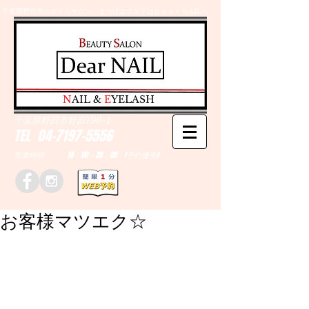
千葉県野田市のネイルサロン、まつげエクステはＤｅａｒＮAILへ
​N
AIL &
E
YELASH
千葉県野田市野田790-1
TEL
04-7197-5556
営業時間 10：00～20：00 (予約優先)
お客様マツエク☆