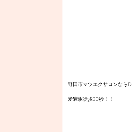
野田市マツエクサロンならDea
愛宕駅徒歩30秒！！