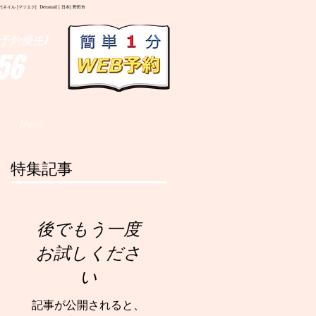
イル |マツエク| Deranail | 日本| 野田市
予約優先)
56
More
特集記事
後でもう一度
お試しくださ
い
記事が公開されると、