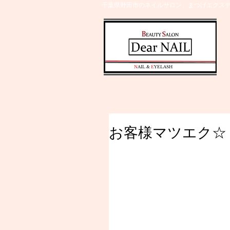
千葉県野田市のネイルサロン、まつげエクステ
​N
AIL &
E
YELASH
お客様マツエク☆