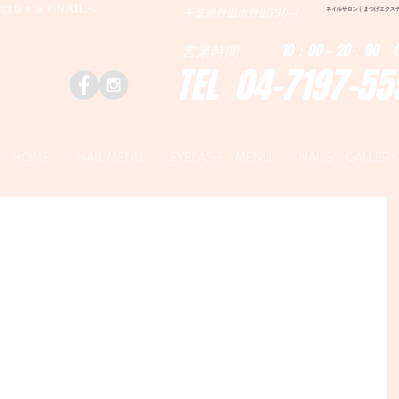
はＤｅａｒＮAILへ
ネイルサロン | まつげエクステ|ネ
千葉県野田市野田790-1
営業時間 10：00～20：00 (
TEL 04-7197-55
HOME
NAIL MENU
EYELASH MENU
NAILS GALLERY