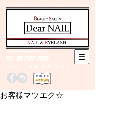
千葉県野田市のネイルサロン、まつげエクステはＤｅａｒＮAILへ
​N
AIL &
E
YELASH
千葉県野田市野田790-1
TEL
04-7197-5556
営業時間 10：00～20：00 (予約優先)
お客様マツエク☆