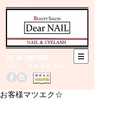
千葉県野田市のネイルサロン、まつげエクステはＤｅａｒＮAILへ
​N
AIL &
E
YELASH
千葉県野田市野田790-1
TEL
04-7197-5556
営業時間 10：00～20：00 (予約優先)
お客様マツエク☆