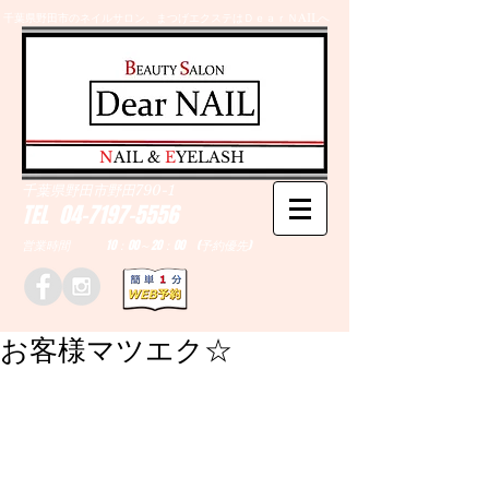
千葉県野田市のネイルサロン、まつげエクステはＤｅａｒＮAILへ
​N
AIL &
E
YELASH
千葉県野田市野田790-1
TEL
04-7197-5556
営業時間 10：00～20：00 (予約優先)
お客様マツエク☆