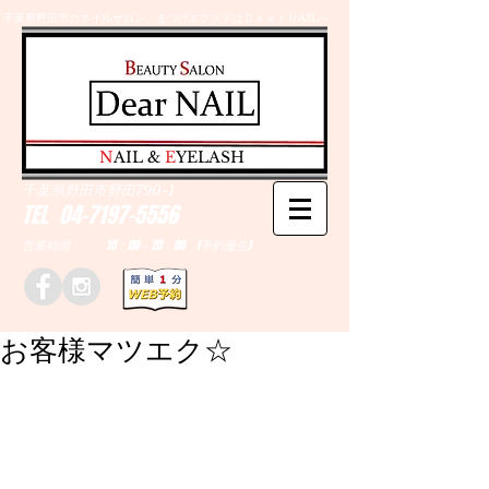
千葉県野田市のネイルサロン、まつげエクステはＤｅａｒＮAILへ
​N
AIL &
E
YELASH
千葉県野田市野田790-1
TEL
04-7197-5556
営業時間 10：00～20：00 (予約優先)
お客様マツエク☆