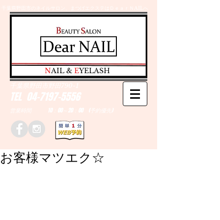
千葉県野田市のネイルサロン、まつげエクステはＤｅａｒＮAILへ
​N
AIL &
E
YELASH
千葉県野田市野田790-1
TEL
04-7197-5556
営業時間 10：00～20：00 (予約優先)
お客様マツエク☆