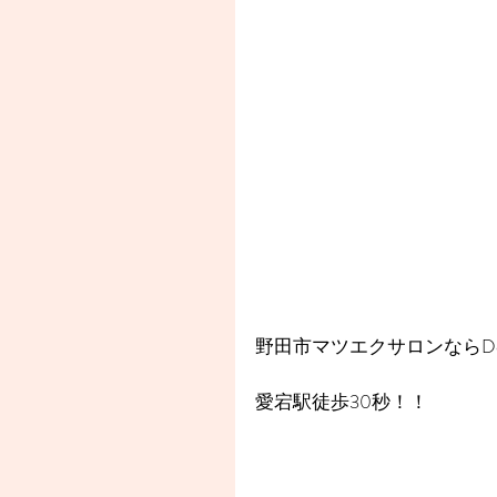
野田市マツエクサロンならDea
愛宕駅徒歩30秒！！