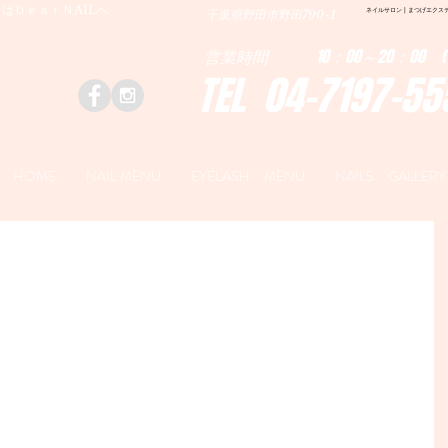
はＤｅａｒＮAILへ
ネイルサロン | まつげエクステ|ネ
千葉県野田市野田790-1
営業時間 10：00～20：00 (
TEL 04-7197-55
HOME
NAIL MENU
EYELASH MENU
NAILS GALLERY