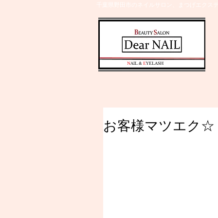
千葉県野田市のネイルサロン、まつげエクステ
​N
AIL &
E
YELASH
お客様マツエク☆