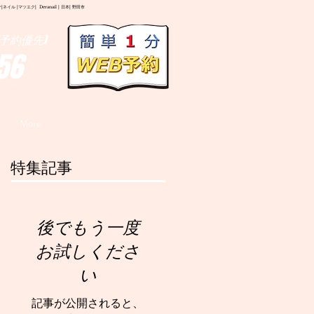
イル |マツエク| Deranail | 日本| 野田市
予約優先)
56
More
特集記事
後でもう一度
お試しくださ
い
記事が公開されると、