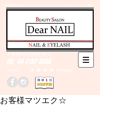
千葉県野田市のネイルサロン、まつげエクステはＤｅａｒＮAILへ
​N
AIL &
E
YELASH
千葉県野田市野田790-1
TEL
04-7197-5556
営業時間 10：00～20：00 (予約優先)
お客様マツエク☆