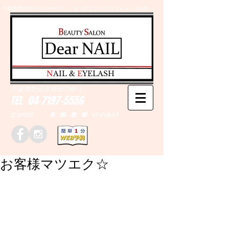
千葉県野田市のネイルサロン、まつげエクステはＤｅａｒＮAILへ
​N
AIL &
E
YELASH
千葉県野田市野田790-1
TEL
04-7197-5556
営業時間 10：00～20：00 (予約優先)
お客様マツエク☆