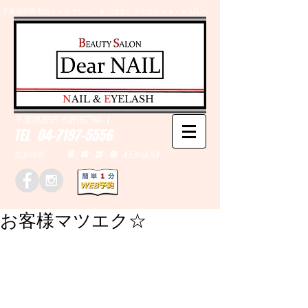
千葉県野田市のネイルサロン、まつげエクステはＤｅａｒＮAILへ
​N
AIL &
E
YELASH
千葉県野田市野田790-1
TEL
04-7197-5556
営業時間 10：00～20：00 (予約優先)
お客様マツエク☆