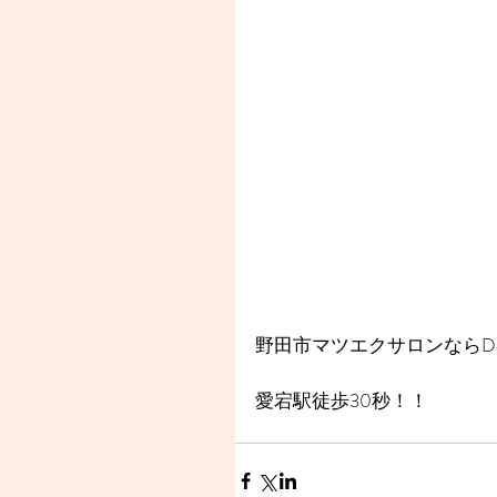
野田市マツエクサロンならDea
愛宕駅徒歩30秒！！