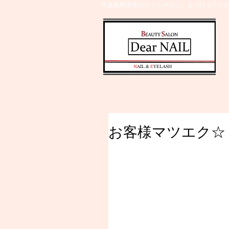
千葉県野田市のネイルサロン、まつげエクステ
​N
AIL &
E
YELASH
お客様マツエク☆