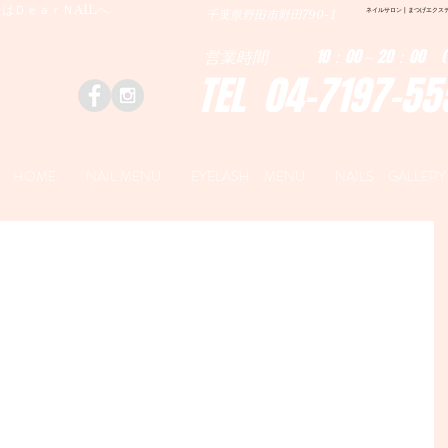
はＤｅａｒＮAILへ
ネイルサロン | まつげエクステ|ネ
千葉県野田市野田790-1
営業時間 10：00～20：00 (
TEL 04-7197-55
HOME
NAIL MENU
EYELASH MENU
NAILS GALLERY