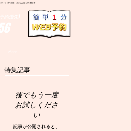
イル |マツエク| Deranail | 日本| 野田市
予約優先)
56
More
特集記事
後でもう一度
お試しくださ
い
記事が公開されると、