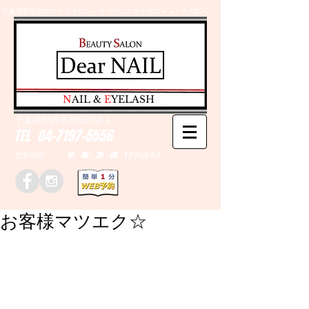
千葉県野田市のネイルサロン、まつげエクステはＤｅａｒＮAILへ
​N
AIL &
E
YELASH
千葉県野田市野田790-1
TEL
04-7197-5556
営業時間 10：00～20：00 (予約優先)
お客様マツエク☆