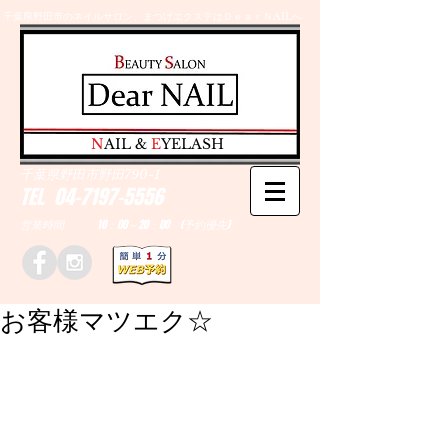
千葉県野田市のネイルサロン、まつげエクステはＤｅａｒＮAILへ
​N
AIL &
E
YELASH
千葉県野田市野田790-1
TEL
04-7197-5556
営業時間 10：00～20：00 (予約優先)
お客様マツエク☆