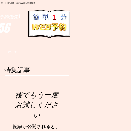
イル |マツエク| Deranail | 日本| 野田市
予約優先)
56
More
特集記事
後でもう一度
お試しくださ
い
記事が公開されると、