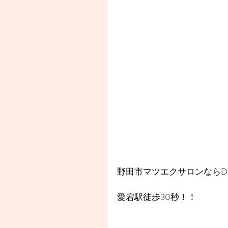
野田市マツエクサロンならDea
愛宕駅徒歩30秒！！