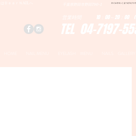
はＤｅａｒＮAILへ
ネイルサロン | まつげエクステ|ネ
千葉県野田市野田790-1
営業時間 10：00～20：00 (
TEL 04-7197-55
HOME
NAIL MENU
EYELASH MENU
NAILS GALLERY