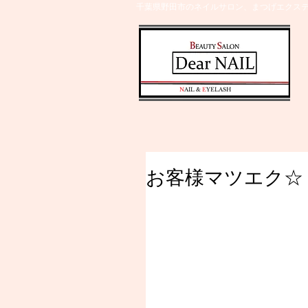
千葉県野田市のネイルサロン、まつげエクステ
​N
AIL &
E
YELASH
お客様マツエク☆